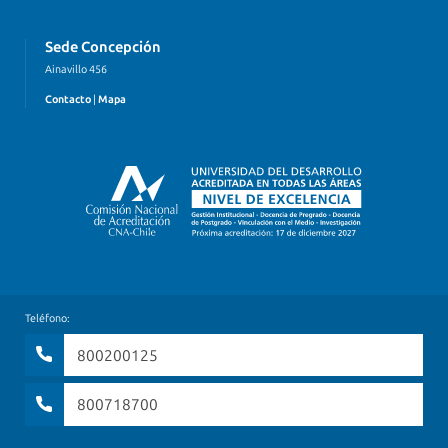
Sede Concepción
Ainavillo 456
Contacto
|
Mapa
Teléfono:
800200125
800718700