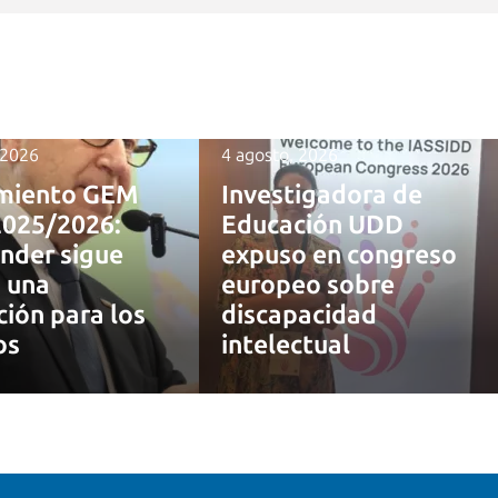
 2026
4 agosto, 2026
miento GEM
Investigadora de
2025/2026:
Educación UDD
nder sigue
expuso en congreso
 una
europeo sobre
ción para los
discapacidad
os
intelectual