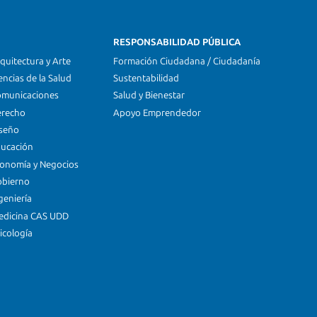
RESPONSABILIDAD PÚBLICA
quitectura y Arte
Formación Ciudadana / Ciudadanía
encias de la Salud
Sustentabilidad
omunicaciones
Salud y Bienestar
erecho
Apoyo Emprendedor
iseño
ducación
conomía y Negocios
obierno
geniería
edicina CAS UDD
icología