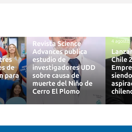
4 agosto, 2026
4 agosto,
Revista Science
Advances publica
Lanza
tres
estudio de
Chile 
es de
investigadores UDD
Empre
ón para
sobre causa de
siendo
muerte del Niño de
aspira
7
Cerro El Plomo
chilen