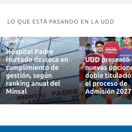
LO QUE ESTÁ PASANDO EN LA UDD
5 agosto, 2026
4 agosto, 2026
Hospital Padre
Hurtado destaca en
UDD presentó 
cumplimiento de
nuevas opcion
gestión, según
doble titulaci
ranking anual del
el proceso de
Minsal
Admisión 202