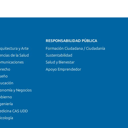
RESPONSABILIDAD PÚBLICA
quitectura y Arte
Formación Ciudadana / Ciudadanía
encias de la Salud
Sustentabilidad
omunicaciones
Salud y Bienestar
erecho
Apoyo Emprendedor
iseño
ducación
conomía y Negocios
obierno
geniería
edicina CAS UDD
icología