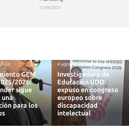
21/08/2024
 2026
4 agosto, 2026
miento GEM
Investigadora de
2025/2026:
Educación UDD
nder sigue
expuso en congreso
 una
europeo sobre
ción para los
discapacidad
os
intelectual