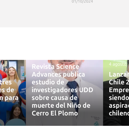
01/10/2024
4 agosto, 2026
4 agosto,
Revista Science
Advances publica
Lanza
tres
estudio de
Chile 
es de
investigadores UDD
Empre
ón para
sobre causa de
siendo
muerte del Niño de
aspira
7
Cerro El Plomo
chilen