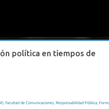
ión política en tiempos de
DD
,
Facultad de Comunicaciones
,
Responsabilidad Pública
,
Forma