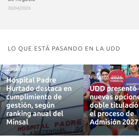
30/04/2026
LO QUE ESTÁ PASANDO EN LA UDD
5 agosto, 2026
4 agosto, 2026
Hospital Padre
Hurtado destaca en
UDD presentó 
cumplimiento de
nuevas opcion
gestión, según
doble titulaci
ranking anual del
el proceso de
Minsal
Admisión 202