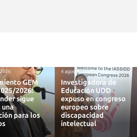
 2026
4 agosto, 2026
miento GEM
Investigadora de
2025/2026:
Educación UDD
nder sigue
expuso en congreso
 una
europeo sobre
ción para los
discapacidad
os
intelectual