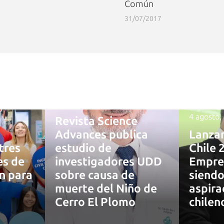
Común
31/07/2017
4 agosto, 2026
4 agosto,
Revista Science
Advances publica
Lanza
tres
estudio de
Chile 
es de
investigadores UDD
Empre
ón para
sobre causa de
siendo
muerte del Niño de
aspira
7
Cerro El Plomo
chilen