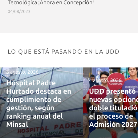
Tecnológica ¡Ahora en Concepción!
04/08/2023
LO QUE ESTÁ PASANDO EN LA UDD
5 agosto, 2026
4 agosto, 2026
Hospital Padre
Hurtado destaca en
UDD presentó 
cumplimiento de
nuevas opcion
gestión, según
doble titulaci
ranking anual del
el proceso de
Minsal
Admisión 202