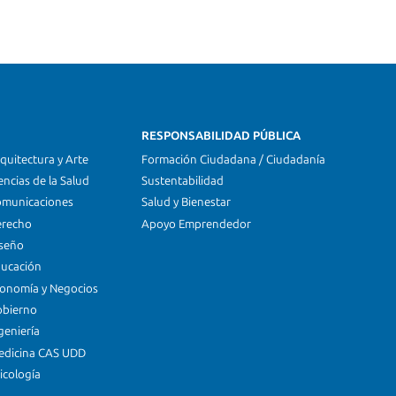
RESPONSABILIDAD PÚBLICA
quitectura y Arte
Formación Ciudadana / Ciudadanía
encias de la Salud
Sustentabilidad
omunicaciones
Salud y Bienestar
erecho
Apoyo Emprendedor
iseño
ducación
conomía y Negocios
obierno
geniería
edicina CAS UDD
icología