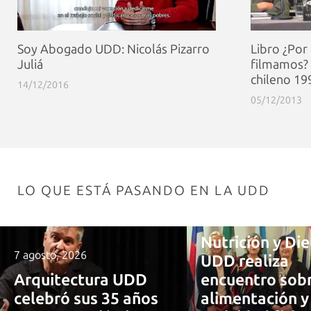
Soy Abogado UDD: Nicolás Pizarro
Libro ¿Por
Juliá
filmamos? 
chileno 19
14/12/2016
05/12/2013
LO QUE ESTÁ PASANDO EN LA UDD
7 agosto, 2026
Nutrición y Die
7 agosto, 2026
UDD realiza
Arquitectura UDD
encuentro sob
celebró sus 35 años
alimentación y