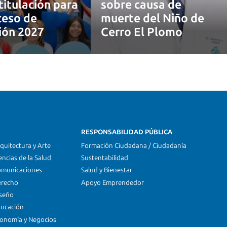
titulación para
sobre causa de
ceso de
muerte del Niño de
ión 2027
Cerro El Plomo
RESPONSABILIDAD PÚBLICA
quitectura y Arte
Formación Ciudadana / Ciudadanía
encias de la Salud
Sustentabilidad
omunicaciones
Salud y Bienestar
erecho
Apoyo Emprendedor
iseño
ducación
conomía y Negocios