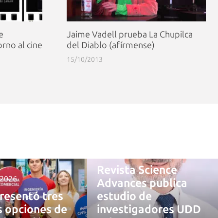
e
Jaime Vadell prueba La Chupilca
rno al cine
del Diablo (afírmense)
15/10/2013
4 agosto, 2026
Revista Science
 2026
Advances publica
resentó tres
estudio de
 opciones de
investigadores UDD