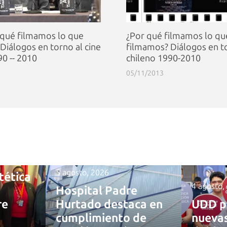
 qué filmamos lo que
¿Por qué filmamos lo qu
Diálogos en torno al cine
filmamos? Diálogos en to
90 -- 2010
chileno 1990-2010
05/11/2013
5 agosto, 2026
tética
4 agosto,
Hospital Padre
re
Hurtado destaca en
UDD p
cumplimiento de
nuevas