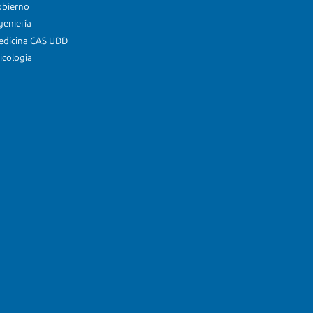
obierno
geniería
edicina CAS UDD
icología