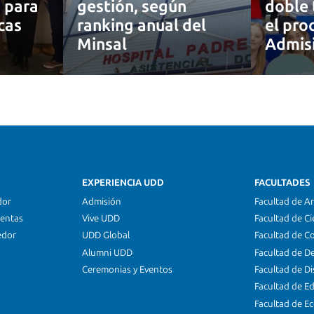
a para
gestión, según
doble 
cas
ranking anual del
el pro
Minsal
Admis
EXPERIENCIA UDD
FACULTADES
dor
Admisión
Facultad de Ar
ientas
Vive UDD
Facultad de Ci
edor
UDD Global
Facultad de C
Alumni UDD
Facultad de D
Ceremonias y Eventos
Facultad de D
Facultad de E
Facultad de E