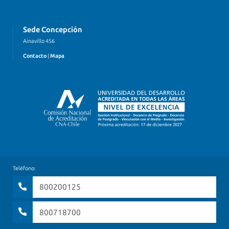
Sede Concepción
Ainavillo 456
Contacto
|
Mapa
Teléfono:
800200125
800718700