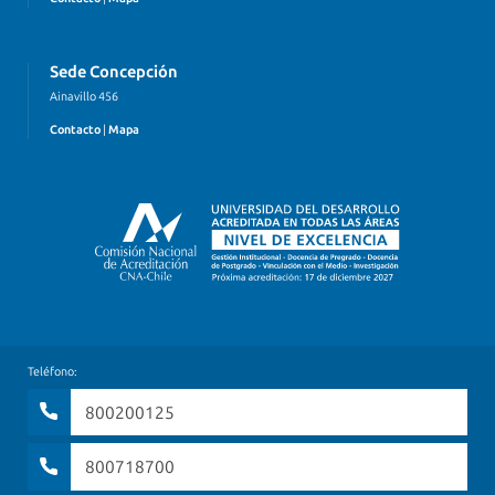
Sede Concepción
Ainavillo 456
Contacto
|
Mapa
Teléfono:
800200125
800718700