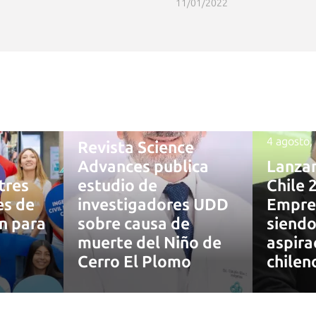
11/01/2022
4 agosto, 2026
4 agosto,
Revista Science
Advances publica
Lanza
tres
estudio de
Chile 
es de
investigadores UDD
Empre
ón para
sobre causa de
siendo
muerte del Niño de
aspira
7
Cerro El Plomo
chilen