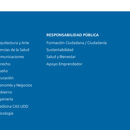
RESPONSABILIDAD PÚBLICA
quitectura y Arte
Formación Ciudadana / Ciudadanía
encias de la Salud
Sustentabilidad
omunicaciones
Salud y Bienestar
erecho
Apoyo Emprendedor
iseño
ducación
conomía y Negocios
obierno
geniería
edicina CAS UDD
icología