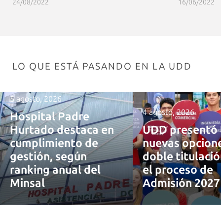
24/08/2022
16/06/2022
LO QUE ESTÁ PASANDO EN LA UDD
5 agosto, 2026
4 agosto, 2026
Hospital Padre
Hurtado destaca en
UDD presentó 
cumplimiento de
nuevas opcion
gestión, según
doble titulaci
ranking anual del
el proceso de
Minsal
Admisión 202