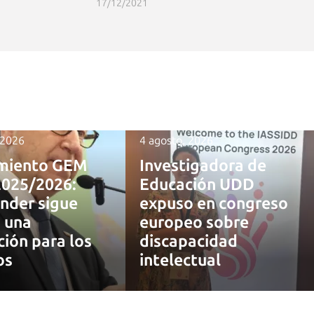
17/12/2021
 2026
4 agosto, 2026
miento GEM
Investigadora de
2025/2026:
Educación UDD
nder sigue
expuso en congreso
 una
europeo sobre
ción para los
discapacidad
os
intelectual