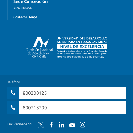
Sede Concepción
Ainavillo 456
Contacto
|
Mapa
Teléfono:
800200125
800718700
Twitter
Facebook
LinkedIn
YouTube
Instagram
Encuéntranos en: