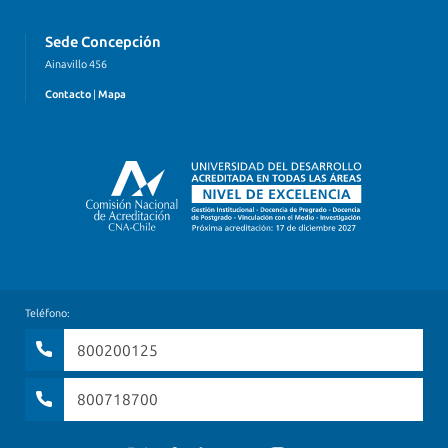
Sede Concepción
Ainavillo 456
Contacto
|
Mapa
Teléfono:
800200125
800718700