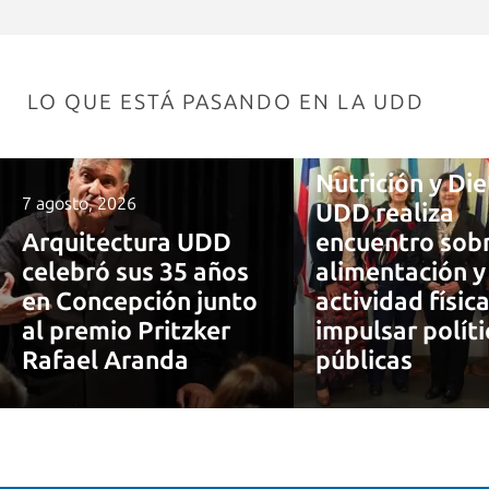
LO QUE ESTÁ PASANDO EN LA UDD
7 agosto, 2026
Nutrición y Die
7 agosto, 2026
UDD realiza
Arquitectura UDD
encuentro sob
celebró sus 35 años
alimentación y
en Concepción junto
actividad físic
al premio Pritzker
impulsar políti
Rafael Aranda
públicas