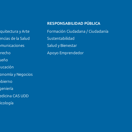
RESPONSABILIDAD PÚBLICA
quitectura y Arte
Formación Ciudadana / Ciudadanía
encias de la Salud
Sustentabilidad
omunicaciones
Salud y Bienestar
erecho
Apoyo Emprendedor
iseño
ducación
conomía y Negocios
obierno
geniería
edicina CAS UDD
icología