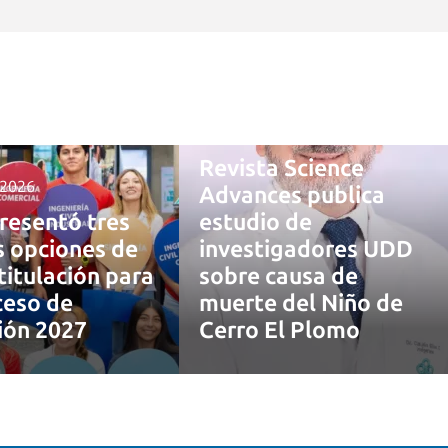
4 agosto, 2026
Revista Science
 2026
Advances publica
resentó tres
estudio de
 opciones de
investigadores UDD
titulación para
sobre causa de
ceso de
muerte del Niño de
ión 2027
Cerro El Plomo