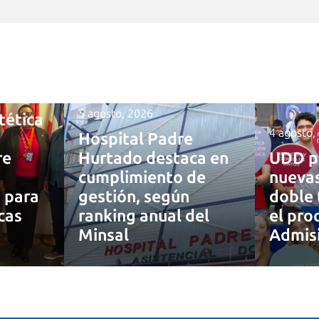
5 agosto, 2026
tética
4 agosto,
Hospital Padre
re
Hurtado destaca en
UDD p
cumplimiento de
nuevas
a para
gestión, según
doble 
cas
ranking anual del
el pro
Minsal
Admis