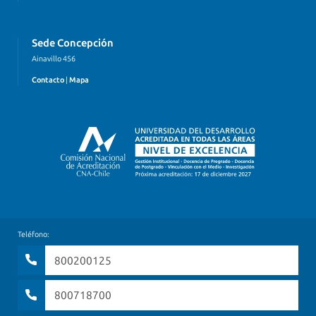
Sede Concepción
Ainavillo 456
Contacto
|
Mapa
Teléfono:
800200125
800718700