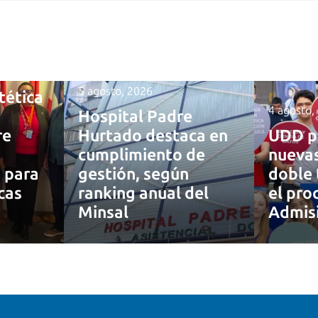
5 agosto, 2026
tética
4 agosto,
Hospital Padre
re
Hurtado destaca en
UDD p
cumplimiento de
nuevas
a para
gestión, según
doble 
cas
ranking anual del
el pro
Minsal
Admis