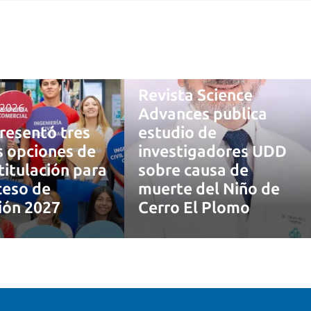
4 agosto, 2026
Revista Science
 2026
Advances publica
resentó tres
estudio de
 opciones de
investigadores UDD
titulación para
sobre causa de
ceso de
muerte del Niño de
ión 2027
Cerro El Plomo