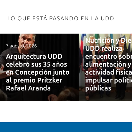
LO QUE ESTÁ PASANDO EN LA UDD
7 agosto, 2026
Nutrición y Die
7 agosto, 2026
UDD realiza
Arquitectura UDD
encuentro sob
celebró sus 35 años
alimentación y
en Concepción junto
actividad físic
al premio Pritzker
impulsar políti
Rafael Aranda
públicas