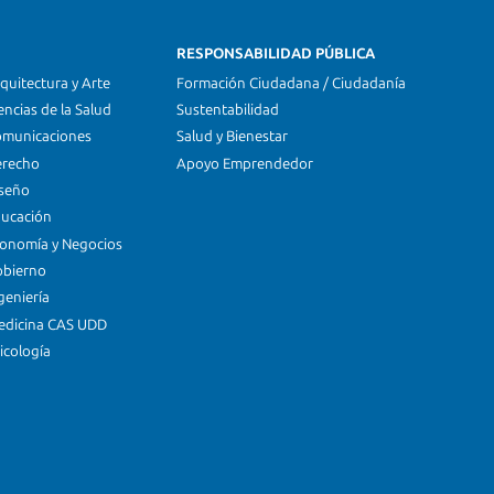
RESPONSABILIDAD PÚBLICA
quitectura y Arte
Formación Ciudadana / Ciudadanía
encias de la Salud
Sustentabilidad
omunicaciones
Salud y Bienestar
erecho
Apoyo Emprendedor
iseño
ducación
conomía y Negocios
obierno
geniería
edicina CAS UDD
icología