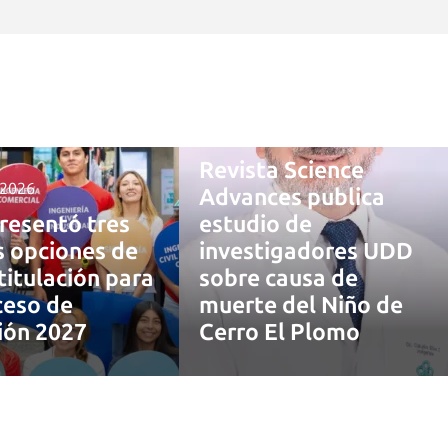
4 agosto, 2026
Revista Science
 2026
Advances publica
resentó tres
estudio de
 opciones de
investigadores UDD
titulación para
sobre causa de
ceso de
muerte del Niño de
ión 2027
Cerro El Plomo