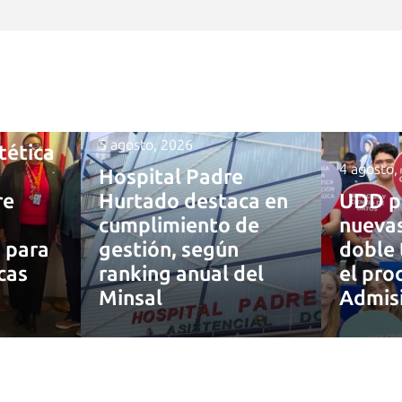
5 agosto, 2026
tética
4 agosto,
Hospital Padre
re
Hurtado destaca en
UDD p
cumplimiento de
nuevas
a para
gestión, según
doble 
cas
ranking anual del
el pro
Minsal
Admis