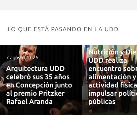
LO QUE ESTÁ PASANDO EN LA UDD
7 agosto, 2026
Nutrición y Die
7 agosto, 2026
UDD realiza
Arquitectura UDD
encuentro sob
celebró sus 35 años
alimentación y
en Concepción junto
actividad físic
al premio Pritzker
impulsar políti
Rafael Aranda
públicas