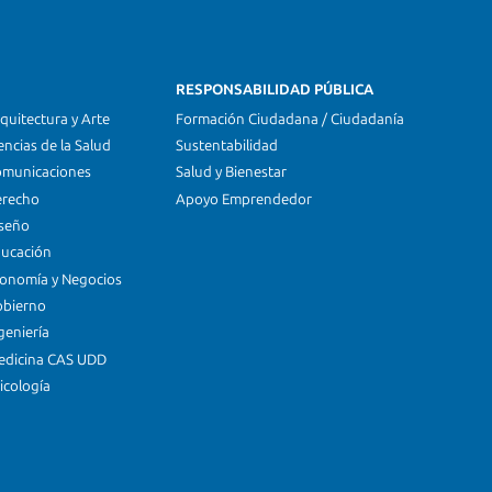
RESPONSABILIDAD PÚBLICA
quitectura y Arte
Formación Ciudadana / Ciudadanía
encias de la Salud
Sustentabilidad
omunicaciones
Salud y Bienestar
erecho
Apoyo Emprendedor
iseño
ducación
conomía y Negocios
obierno
geniería
edicina CAS UDD
icología