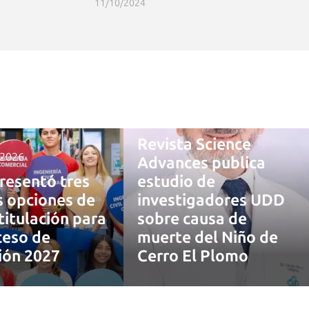
11/10/2024
4 agosto, 2026
Revista Science
 2026
Advances publica
resentó tres
estudio de
 opciones de
investigadores UDD
titulación para
sobre causa de
ceso de
muerte del Niño de
ión 2027
Cerro El Plomo