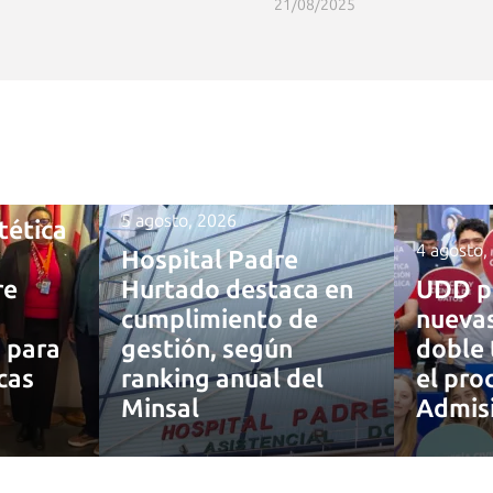
21/08/2025
5 agosto, 2026
tética
4 agosto,
Hospital Padre
re
Hurtado destaca en
UDD p
cumplimiento de
nuevas
a para
gestión, según
doble 
cas
ranking anual del
el pro
Minsal
Admis