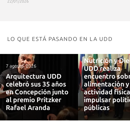
22/01/2026
LO QUE ESTÁ PASANDO EN LA UDD
7 agosto, 2026
Nutrición y Die
7 agosto, 2026
UDD realiza
Arquitectura UDD
encuentro sob
celebró sus 35 años
alimentación y
en Concepción junto
actividad físic
al premio Pritzker
impulsar políti
Rafael Aranda
públicas