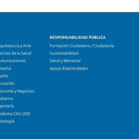
RESPONSABILIDAD PÚBLICA
quitectura y Arte
Formación Ciudadana / Ciudadanía
encias de la Salud
Sustentabilidad
omunicaciones
Salud y Bienestar
erecho
Apoyo Emprendedor
iseño
ducación
conomía y Negocios
obierno
geniería
edicina CAS UDD
icología