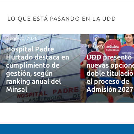
LO QUE ESTÁ PASANDO EN LA UDD
5 agosto, 2026
4 agosto, 2026
Hospital Padre
Hurtado destaca en
UDD presentó 
cumplimiento de
nuevas opcion
gestión, según
doble titulaci
ranking anual del
el proceso de
Minsal
Admisión 202