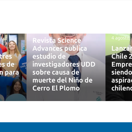
4 agosto, 2026
4 agosto,
Revista Science
Advances publica
Lanza
tres
estudio de
Chile 
es de
investigadores UDD
Empre
ón para
sobre causa de
siendo
muerte del Niño de
aspira
7
Cerro El Plomo
chilen