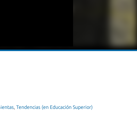
ientas
,
Tendencias (en Educación Superior)