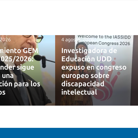
 2026
4 agosto, 2026
miento GEM
Investigadora de
2025/2026:
Educación UDD
nder sigue
expuso en congreso
 una
europeo sobre
ción para los
discapacidad
os
intelectual