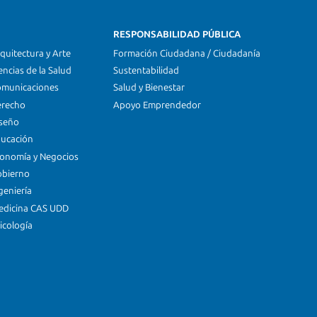
RESPONSABILIDAD PÚBLICA
quitectura y Arte
Formación Ciudadana / Ciudadanía
encias de la Salud
Sustentabilidad
omunicaciones
Salud y Bienestar
erecho
Apoyo Emprendedor
iseño
ducación
conomía y Negocios
obierno
geniería
edicina CAS UDD
icología