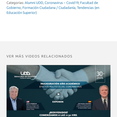
Categorias:
Alumni UDD
,
Coronavirus – Covid19
,
Facultad de
Gobierno
,
Formación Ciudadana / Ciudadanía
,
Tendencias (en
Educación Superior)
VER MÁS VIDEOS RELACIONADOS