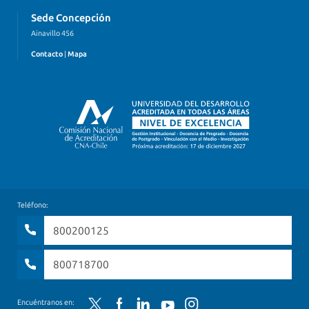
Sede Concepción
Ainavillo 456
Contacto
|
Mapa
Teléfono:
800200125
800718700
Twitter
Facebook
LinkedIn
YouTube
Instagram
Encuéntranos en: