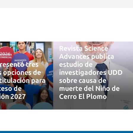
4 agosto, 2026
Revista Science
 2026
Advances publica
resentó tres
estudio de
 opciones de
investigadores UDD
titulación para
sobre causa de
ceso de
muerte del Niño de
ión 2027
Cerro El Plomo