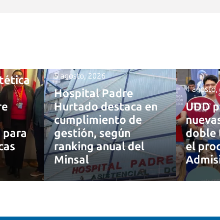
5 agosto, 2026
tética
4 agosto,
Hospital Padre
re
Hurtado destaca en
UDD p
cumplimiento de
nuevas
a para
gestión, según
doble 
cas
ranking anual del
el pro
Minsal
Admis