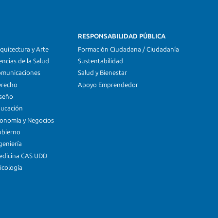
RESPONSABILIDAD PÚBLICA
quitectura y Arte
Formación Ciudadana / Ciudadanía
encias de la Salud
Sustentabilidad
omunicaciones
Salud y Bienestar
erecho
Apoyo Emprendedor
iseño
ducación
conomía y Negocios
obierno
geniería
edicina CAS UDD
icología