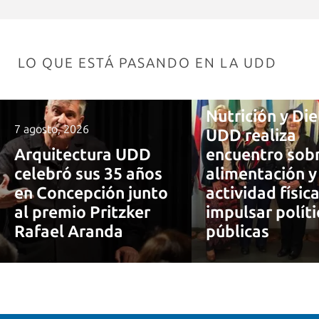
LO QUE ESTÁ PASANDO EN LA UDD
7 agosto, 2026
Nutrición y Die
7 agosto, 2026
UDD realiza
Arquitectura UDD
encuentro sob
celebró sus 35 años
alimentación y
en Concepción junto
actividad físic
al premio Pritzker
impulsar políti
Rafael Aranda
públicas