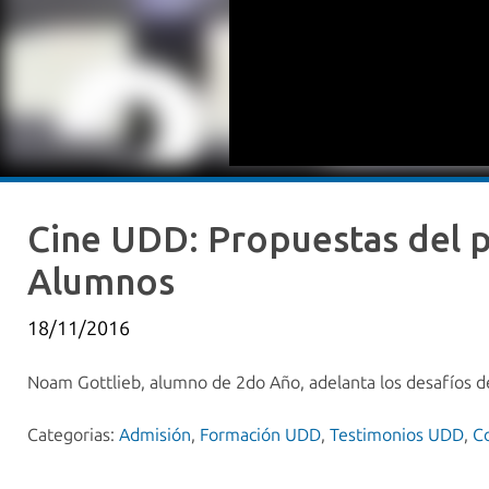
Cine UDD: Propuestas del p
Alumnos
18/11/2016
Noam Gottlieb, alumno de 2do Año, adelanta los desafíos de
Categorias:
Admisión
,
Formación UDD
,
Testimonios UDD
,
C