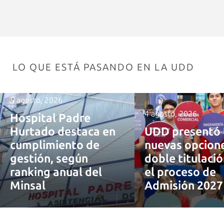
LO QUE ESTÁ PASANDO EN LA UDD
5 agosto, 2026
4 agosto, 2026
Hospital Padre
Hurtado destaca en
UDD presentó 
cumplimiento de
nuevas opcion
gestión, según
doble titulaci
ranking anual del
el proceso de
Minsal
Admisión 202