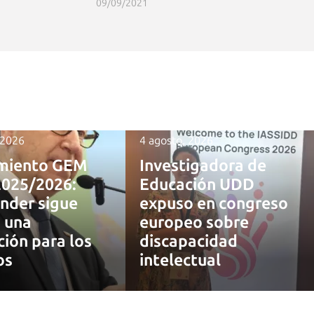
09/09/2021
 2026
4 agosto, 2026
miento GEM
Investigadora de
2025/2026:
Educación UDD
nder sigue
expuso en congreso
 una
europeo sobre
ción para los
discapacidad
os
intelectual