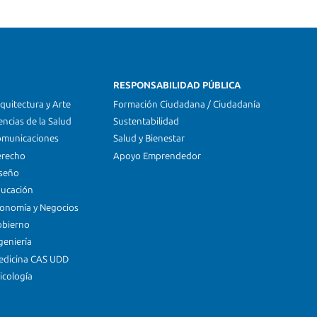
RESPONSABILIDAD PÚBLICA
quitectura y Arte
Formación Ciudadana / Ciudadanía
encias de la Salud
Sustentabilidad
omunicaciones
Salud y Bienestar
erecho
Apoyo Emprendedor
iseño
ducación
conomía y Negocios
obierno
geniería
edicina CAS UDD
icología