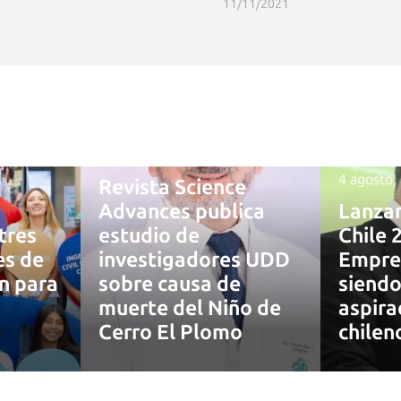
11/11/2021
4 agosto, 2026
4 agosto,
Revista Science
Advances publica
Lanza
tres
estudio de
Chile 
es de
investigadores UDD
Empre
ón para
sobre causa de
siendo
muerte del Niño de
aspira
7
Cerro El Plomo
chilen