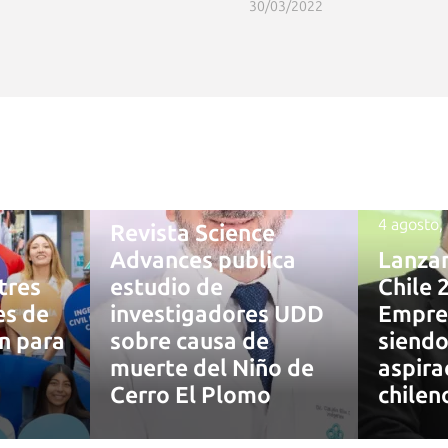
30/03/2022
4 agosto, 2026
4 agosto,
Revista Science
Advances publica
Lanza
tres
estudio de
Chile 
es de
investigadores UDD
Empre
ón para
sobre causa de
siendo
muerte del Niño de
aspira
7
Cerro El Plomo
chilen