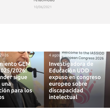
10/06/2021
 2026
4 agosto, 2026
miento GEM
Investigadora de
2025/2026:
Educación UDD
nder sigue
expuso en congreso
 una
europeo sobre
ción para los
discapacidad
os
intelectual