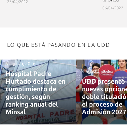
26/04/2022
06/04/2022
LO QUE ESTÁ PASANDO EN LA UDD
5 agosto, 2026
4 agosto, 2026
Hospital Padre
Hurtado destaca en
UDD presentó 
cumplimiento de
nuevas opcion
gestión, según
doble titulaci
ranking anual del
el proceso de
Minsal
Admisión 202