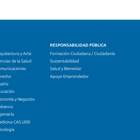
RESPONSABILIDAD PÚBLICA
quitectura y Arte
Formación Ciudadana / Ciudadanía
encias de la Salud
Sustentabilidad
omunicaciones
Salud y Bienestar
erecho
Apoyo Emprendedor
iseño
ducación
conomía y Negocios
obierno
geniería
edicina CAS UDD
icología