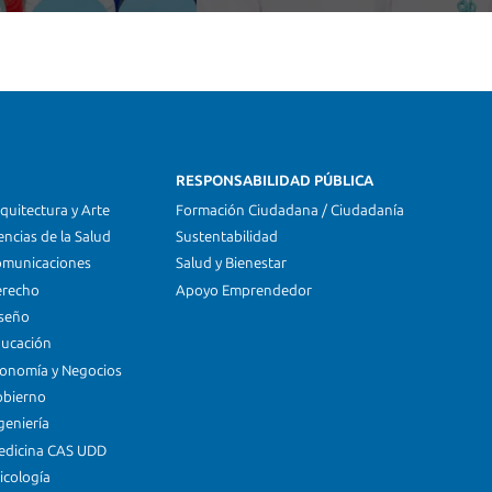
RESPONSABILIDAD PÚBLICA
quitectura y Arte
Formación Ciudadana / Ciudadanía
encias de la Salud
Sustentabilidad
omunicaciones
Salud y Bienestar
erecho
Apoyo Emprendedor
iseño
ducación
conomía y Negocios
obierno
geniería
edicina CAS UDD
icología