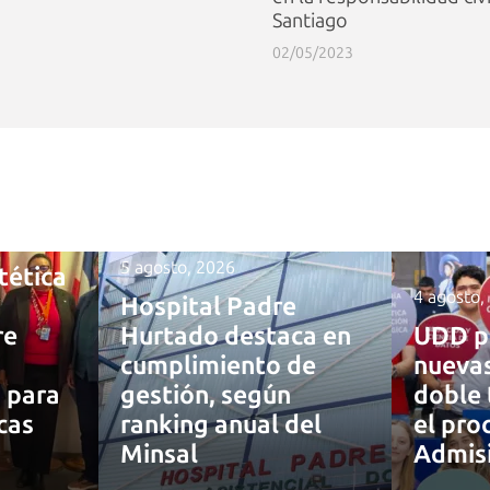
Santiago
02/05/2023
5 agosto, 2026
tética
4 agosto,
Hospital Padre
re
Hurtado destaca en
UDD p
cumplimiento de
nuevas
a para
gestión, según
doble 
cas
ranking anual del
el pro
Minsal
Admis