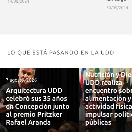
14/08/2024
30/05/2024
LO QUE ESTÁ PASANDO EN LA UDD
7 agosto, 2026
Nutrición y Die
7 agosto, 2026
UDD realiza
Arquitectura UDD
encuentro sob
celebró sus 35 años
alimentación y
en Concepción junto
actividad físic
al premio Pritzker
impulsar políti
Rafael Aranda
públicas