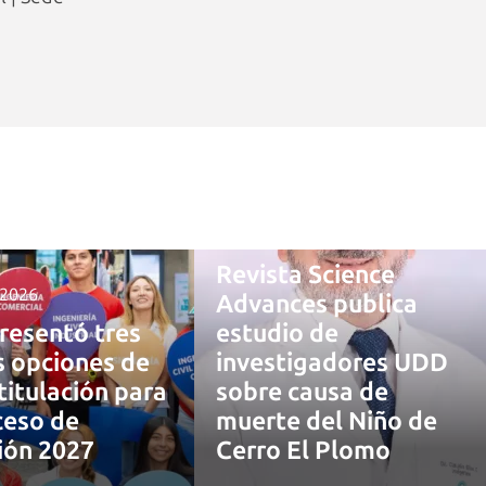
4 agosto, 2026
Revista Science
 2026
Advances publica
resentó tres
estudio de
 opciones de
investigadores UDD
titulación para
sobre causa de
ceso de
muerte del Niño de
ión 2027
Cerro El Plomo