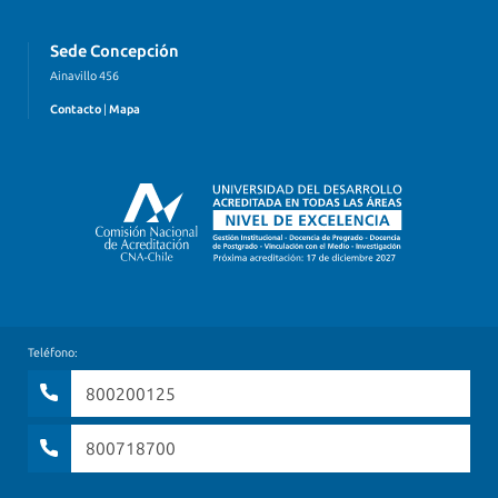
Sede Concepción
Ainavillo 456
Contacto
|
Mapa
Teléfono:
800200125
800718700