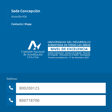
Sede Concepción
Ainavillo 456
Contacto
|
Mapa
Teléfono:
800200125
800718700