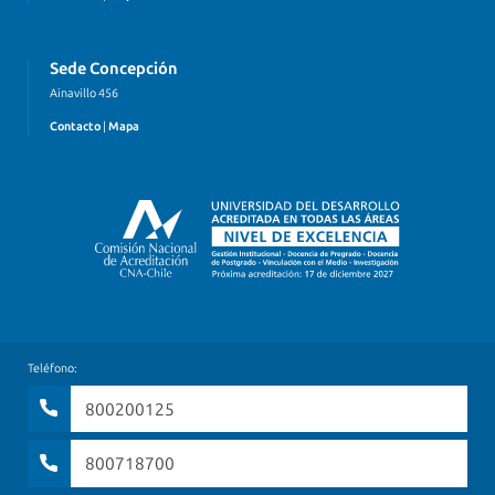
Sede Concepción
Ainavillo 456
Contacto
|
Mapa
Teléfono:
800200125
800718700