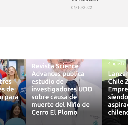
06/10/2022
4 agosto, 2026
4 agosto,
Revista Science
Advances publica
Lanza
tres
estudio de
Chile 
es de
investigadores UDD
Empre
ón para
sobre causa de
siendo
muerte del Niño de
aspira
7
Cerro El Plomo
chilen