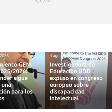
28/10/2021
 2026
4 agosto, 2026
miento GEM
Investigadora de
2025/2026:
Educación UDD
nder sigue
expuso en congreso
 una
europeo sobre
ción para los
discapacidad
os
intelectual