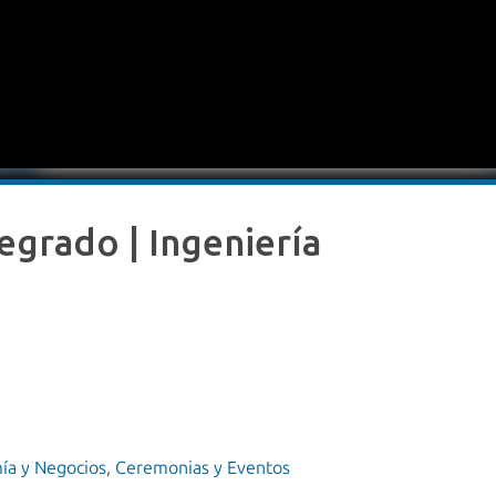
egrado | Ingeniería
ía y Negocios
,
Ceremonias y Eventos