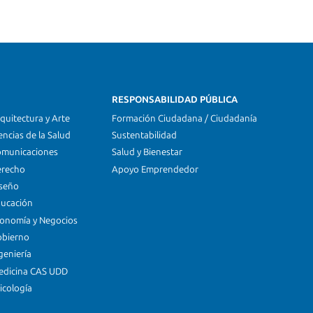
RESPONSABILIDAD PÚBLICA
quitectura y Arte
Formación Ciudadana / Ciudadanía
encias de la Salud
Sustentabilidad
omunicaciones
Salud y Bienestar
erecho
Apoyo Emprendedor
iseño
ducación
conomía y Negocios
obierno
geniería
edicina CAS UDD
icología