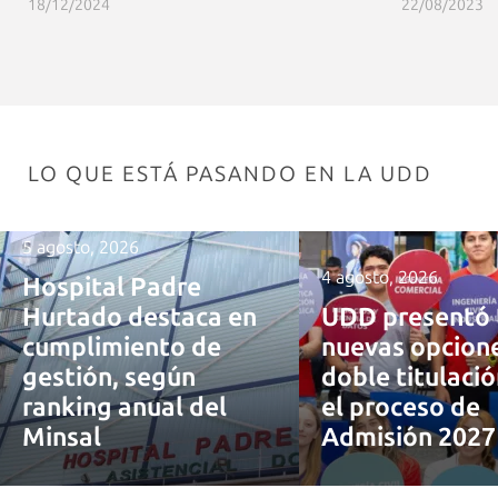
18/12/2024
22/08/2023
LO QUE ESTÁ PASANDO EN LA UDD
5 agosto, 2026
4 agosto, 2026
Hospital Padre
Hurtado destaca en
UDD presentó 
cumplimiento de
nuevas opcion
gestión, según
doble titulaci
ranking anual del
el proceso de
Minsal
Admisión 202