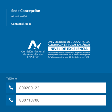
Sede Concepción
Ainavillo 456
Contacto
|
Mapa
Teléfono:
800200125
800718700