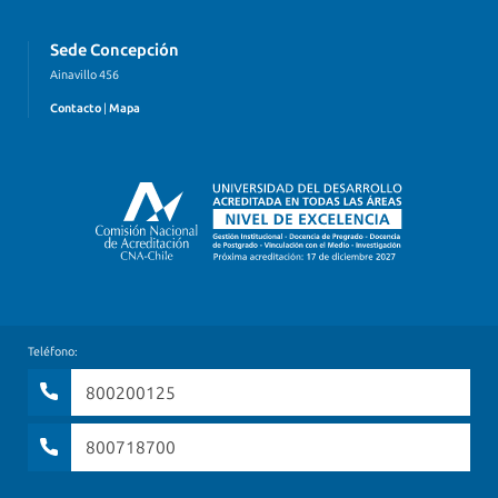
Sede Concepción
Ainavillo 456
Contacto
|
Mapa
Teléfono:
800200125
800718700