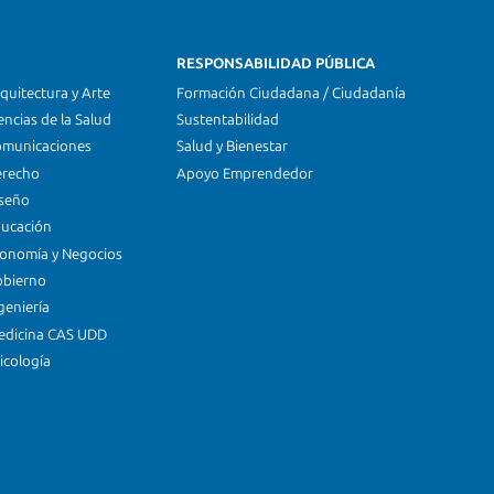
RESPONSABILIDAD PÚBLICA
quitectura y Arte
Formación Ciudadana / Ciudadanía
encias de la Salud
Sustentabilidad
omunicaciones
Salud y Bienestar
erecho
Apoyo Emprendedor
iseño
ducación
conomía y Negocios
obierno
geniería
edicina CAS UDD
icología