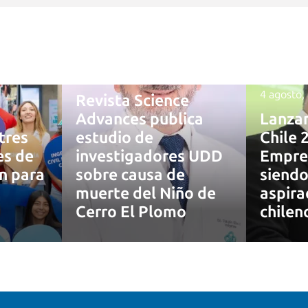
4 agosto, 2026
4 agosto,
Revista Science
Advances publica
Lanza
tres
estudio de
Chile 
es de
investigadores UDD
Empre
ón para
sobre causa de
siendo
muerte del Niño de
aspira
7
Cerro El Plomo
chilen