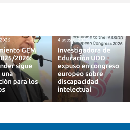
 2026
4 agosto, 2026
miento GEM
Investigadora de
2025/2026:
Educación UDD
nder sigue
expuso en congreso
 una
europeo sobre
ción para los
discapacidad
os
intelectual