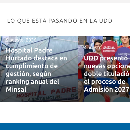
LO QUE ESTÁ PASANDO EN LA UDD
5 agosto, 2026
4 agosto, 2026
Hospital Padre
Hurtado destaca en
UDD presentó 
cumplimiento de
nuevas opcion
gestión, según
doble titulaci
ranking anual del
el proceso de
Minsal
Admisión 202