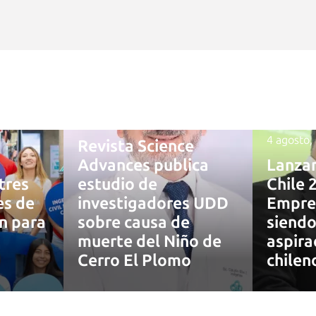
4 agosto, 2026
4 agosto,
Revista Science
Advances publica
Lanza
tres
estudio de
Chile 
es de
investigadores UDD
Empre
ón para
sobre causa de
siendo
muerte del Niño de
aspira
7
Cerro El Plomo
chilen