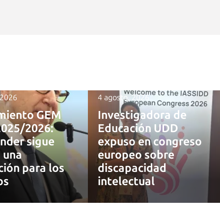
 2026
4 agosto, 2026
miento GEM
Investigadora de
2025/2026:
Educación UDD
nder sigue
expuso en congreso
 una
europeo sobre
ción para los
discapacidad
os
intelectual