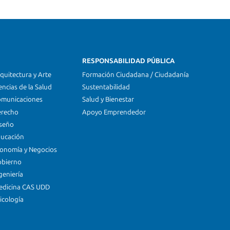
RESPONSABILIDAD PÚBLICA
quitectura y Arte
Formación Ciudadana / Ciudadanía
encias de la Salud
Sustentabilidad
omunicaciones
Salud y Bienestar
erecho
Apoyo Emprendedor
iseño
ducación
conomía y Negocios
obierno
geniería
edicina CAS UDD
icología