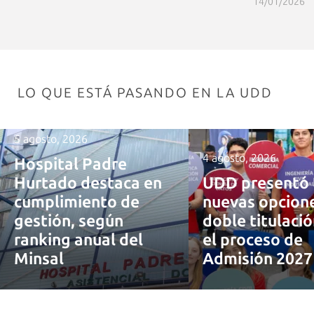
14/01/2026
LO QUE ESTÁ PASANDO EN LA UDD
5 agosto, 2026
4 agosto, 2026
Hospital Padre
Hurtado destaca en
UDD presentó 
cumplimiento de
nuevas opcion
gestión, según
doble titulaci
ranking anual del
el proceso de
Minsal
Admisión 202