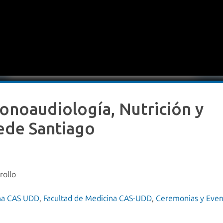
Fonoaudiología, Nutrición y
Sede Santiago
rollo
ina CAS UDD
,
Facultad de Medicina CAS-UDD
,
Ceremonias y Even