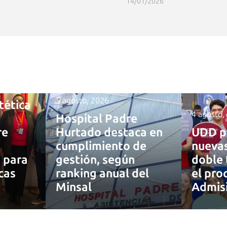
14/01/2026
5 agosto, 2026
tética
4 agosto,
Hospital Padre
re
Hurtado destaca en
UDD p
cumplimiento de
nuevas
a para
gestión, según
doble 
cas
ranking anual del
el pro
Minsal
Admis