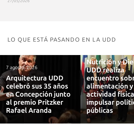
27/05/2026
LO QUE ESTÁ PASANDO EN LA UDD
7 agosto, 2026
Nutrición y Die
7 agosto, 2026
UDD realiza
Arquitectura UDD
encuentro sob
celebró sus 35 años
alimentación y
en Concepción junto
actividad físic
al premio Pritzker
impulsar políti
Rafael Aranda
públicas