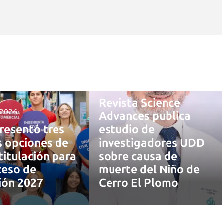
4 agosto, 2026
Revista Science
 2026
Advances publica
resentó tres
estudio de
 opciones de
investigadores UDD
titulación para
sobre causa de
ceso de
muerte del Niño de
ión 2027
Cerro El Plomo