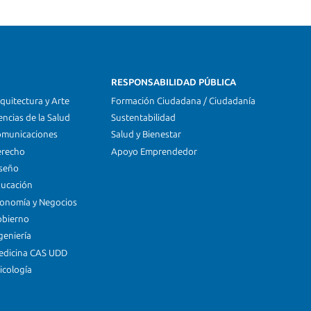
RESPONSABILIDAD PÚBLICA
quitectura y Arte
Formación Ciudadana / Ciudadanía
encias de la Salud
Sustentabilidad
omunicaciones
Salud y Bienestar
erecho
Apoyo Emprendedor
iseño
ducación
conomía y Negocios
obierno
geniería
edicina CAS UDD
icología