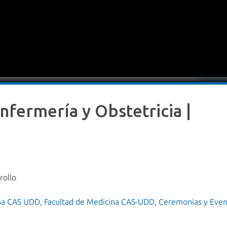
nfermería y Obstetricia |
rollo
ina CAS UDD
,
Facultad de Medicina CAS-UDD
,
Ceremonias y Even