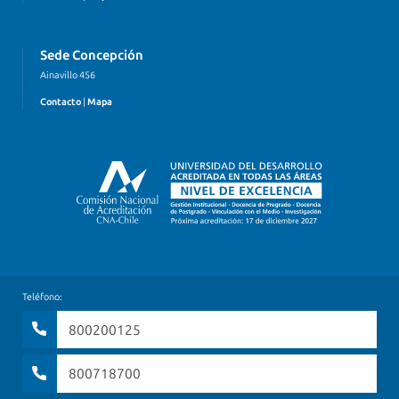
Sede Concepción
Ainavillo 456
Contacto
|
Mapa
Teléfono:
800200125
800718700