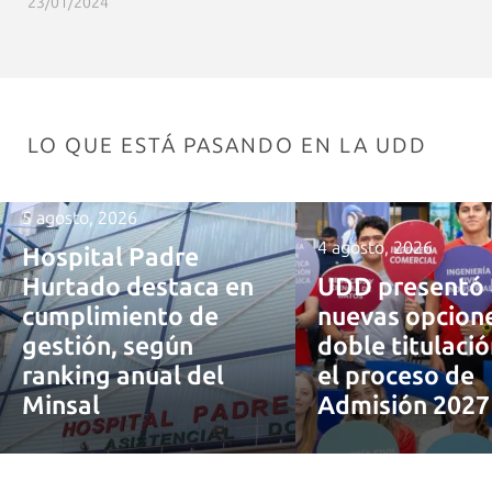
23/01/2024
LO QUE ESTÁ PASANDO EN LA UDD
5 agosto, 2026
4 agosto, 2026
Hospital Padre
Hurtado destaca en
UDD presentó 
cumplimiento de
nuevas opcion
gestión, según
doble titulaci
ranking anual del
el proceso de
Minsal
Admisión 202