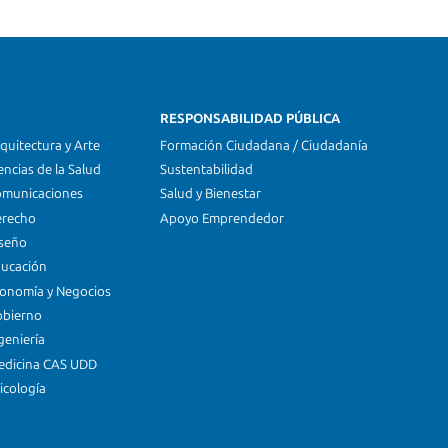
RESPONSABILIDAD PÚBLICA
quitectura y Arte
Formación Ciudadana / Ciudadanía
encias de la Salud
Sustentabilidad
omunicaciones
Salud y Bienestar
erecho
Apoyo Emprendedor
iseño
ducación
conomía y Negocios
obierno
geniería
edicina CAS UDD
icología