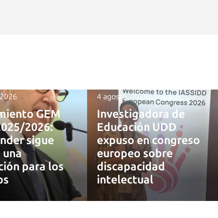
 2026
4 agosto, 2026
miento GEM
Investigadora de
2025/2026:
Educación UDD
nder sigue
expuso en congreso
 una
europeo sobre
ción para los
discapacidad
os
intelectual