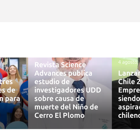
4 agosto, 2026
4 agosto,
Revista Science
Advances publica
Lanza
tres
estudio de
Chile 
es de
investigadores UDD
Empre
ón para
sobre causa de
siendo
muerte del Niño de
aspira
7
Cerro El Plomo
chilen