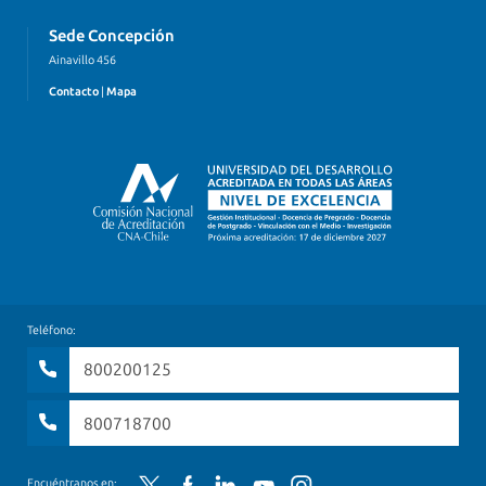
Sede Concepción
Ainavillo 456
Contacto
|
Mapa
Teléfono:
800200125
800718700
Twitter
Facebook
LinkedIn
YouTube
Instagram
Encuéntranos en: