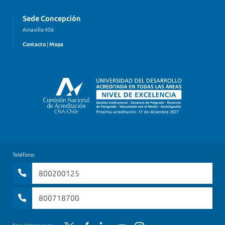
Sede Concepción
Ainavillo 456
Contacto
|
Mapa
Teléfono:
800200125
800718700