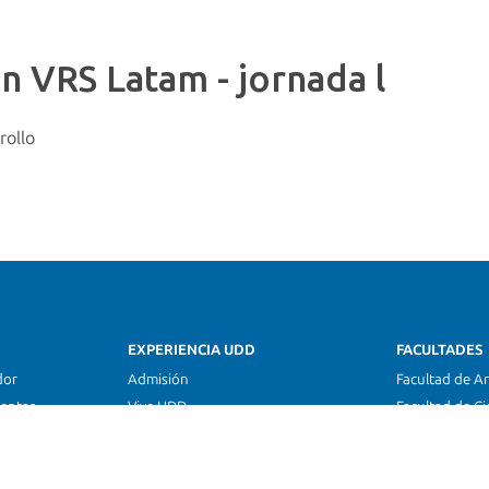
en VRS Latam - jornada l
rollo
EXPERIENCIA UDD
FACULTADES
dor
Admisión
Facultad de Ar
ientas
Vive UDD
Facultad de Ci
edor
UDD Global
Facultad de C
Alumni UDD
Facultad de D
Ceremonias y Eventos
Facultad de D