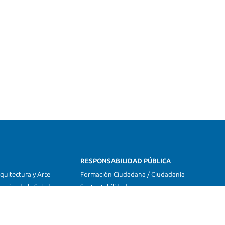
RESPONSABILIDAD PÚBLICA
quitectura y Arte
Formación Ciudadana / Ciudadanía
encias de la Salud
Sustentabilidad
omunicaciones
Salud y Bienestar
erecho
Apoyo Emprendedor
iseño