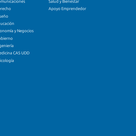
omunicaciones
Salud y Bienestar
erecho
Apoyo Emprendedor
iseño
ducación
conomía y Negocios
obierno
geniería
edicina CAS UDD
icología