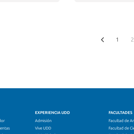
1
2
EXPERIENCIA UDD
FACULTADES
dor
Admisión
Facultad de Ar
ientas
Vive UDD
Facultad de Ci