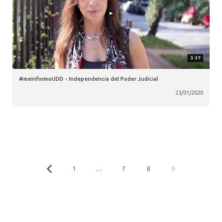
3:37
#meinformoUDD - Independencia del Poder Judicial
23/01/2020
1
…
7
8
9