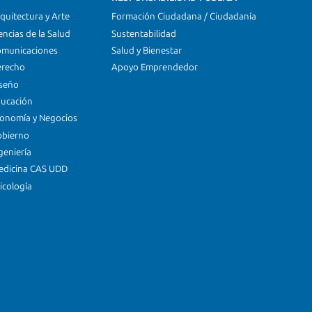
quitectura y Arte
Formación Ciudadana / Ciudadanía
encias de la Salud
Sustentabilidad
omunicaciones
Salud y Bienestar
erecho
Apoyo Emprendedor
iseño
ducación
conomía y Negocios
obierno
geniería
edicina CAS UDD
icología