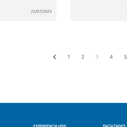
22/07/2025
1
2
3
4
5
EXPERIENCIA UDD
FACULTADES