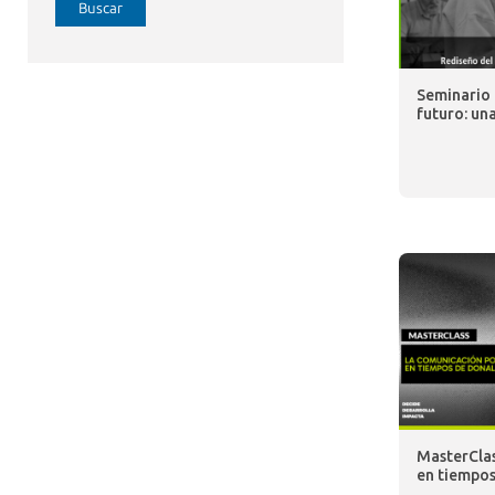
Buscar
Seminario 
futuro: un
MasterClas
en tiempo