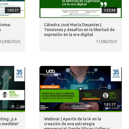
1:05:21
1:35:30
dioma:
Cátedra José María Desantes |
n
Tensiones y desafíos en la libertad de
expresión en la era digital
12/08/2025
11/08/2025
::
1:01:17
ting: ¿La
Webinar | Aporte de la IA en la
s medible?
creación de una estrategia
empresarial: Desde Silicon Valley a